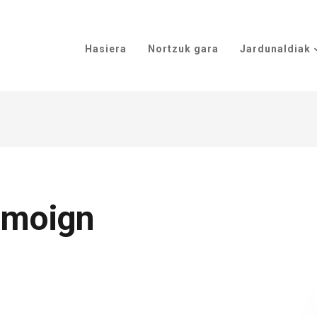
Hasiera
Nortzuk gara
Jardunaldiak
smoign