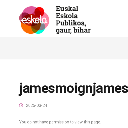
jamesmoignjame
2025-03-24
You do not have permission to view this page.