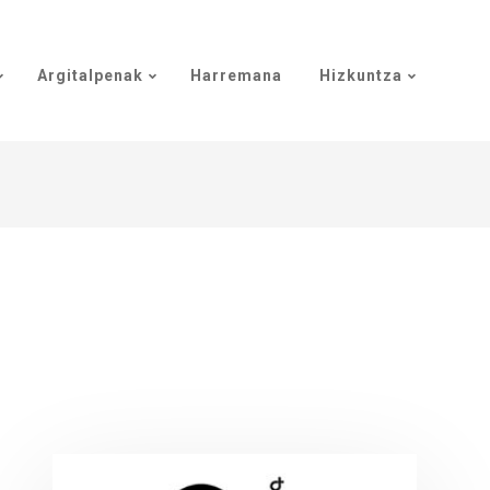
Argitalpenak
Harremana
Hizkuntza