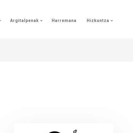
Argitalpenak
Harremana
Hizkuntza