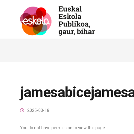
jamesabicejamesa
2025-03-18
You do not have permission to view this page.