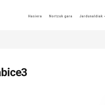
Hasiera
Nortzuk gara
Jardunaldiak
bice3