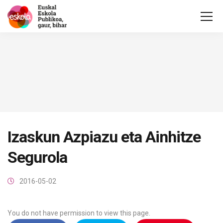
Izaskun Azpiazu eta Ainhitze
Segurola
2016-05-02
You do not have permission to view this page.