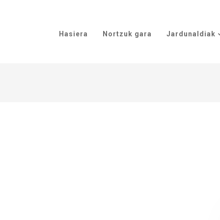
Hasiera
Nortzuk gara
Jardunaldiak