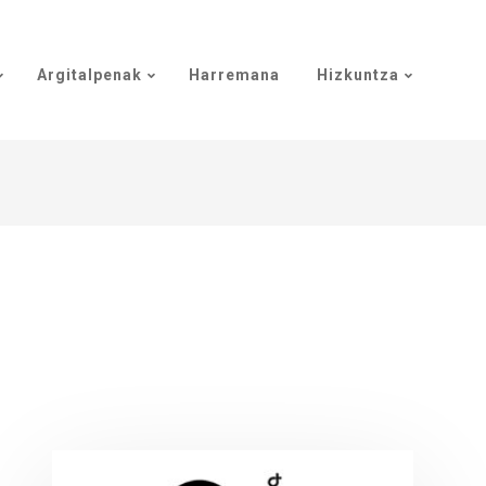
Argitalpenak
Harremana
Hizkuntza