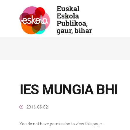
IES MUNGIA BHI
2016-05-02
You do not have permission to view this page.