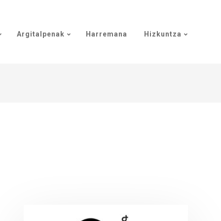
Argitalpenak
Harremana
Hizkuntza