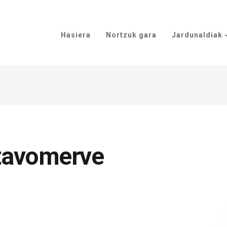
Hasiera
Nortzuk gara
Jardunaldiak
tavomerve