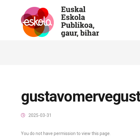
gustavomervegus
2025-03-31
You do not have permission to view this page.