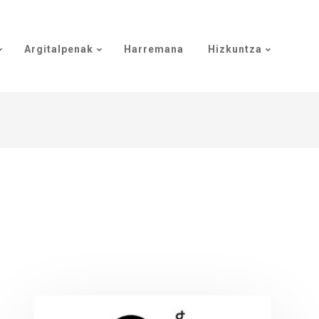
Argitalpenak
Harremana
Hizkuntza