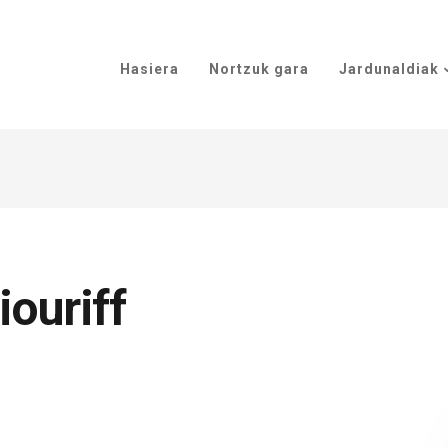
Hasiera
Nortzuk gara
Jardunaldiak
ouriff