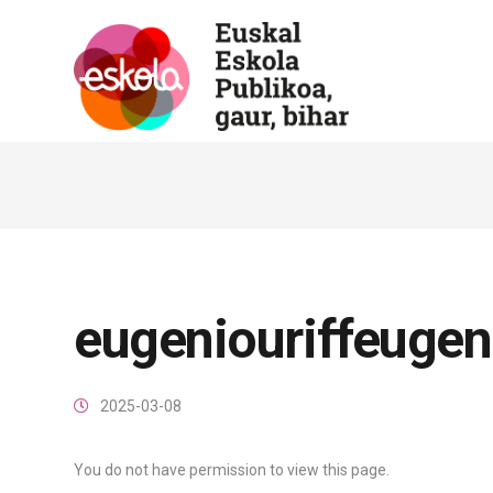
eugeniouriffeugeni
2025-03-08
You do not have permission to view this page.