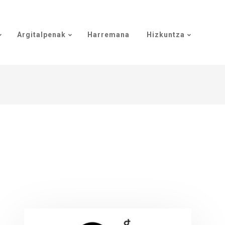
Argitalpenak
Harremana
Hizkuntza