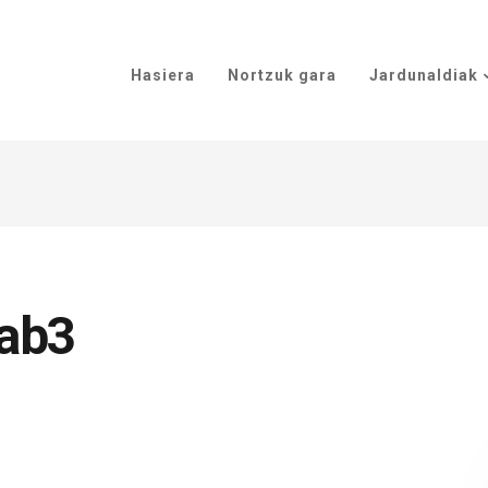
Hasiera
Nortzuk gara
Jardunaldiak
ab3