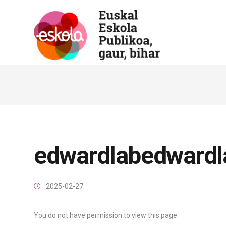
edwardlabedwardl
2025-02-27
You do not have permission to view this page.