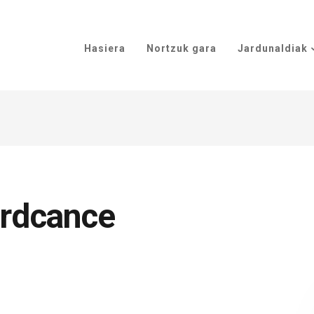
Hasiera
Nortzuk gara
Jardunaldiak
rdcance