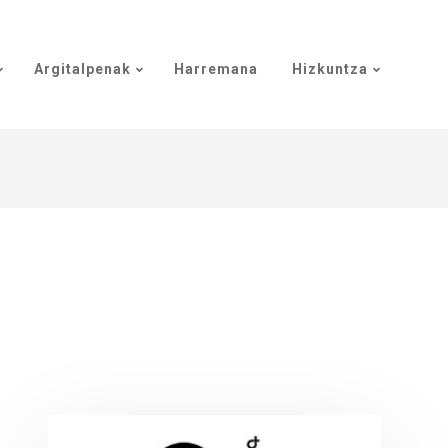
Argitalpenak
Harremana
Hizkuntza