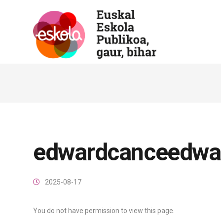
edwardcanceedwa
2025-08-17
You do not have permission to view this page.