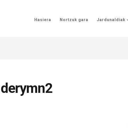
Hasiera
Nortzuk gara
Jardunaldiak
lderymn2