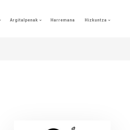
Argitalpenak
Harremana
Hizkuntza