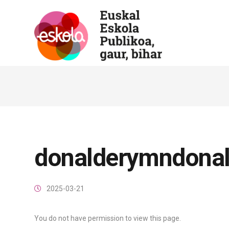
donalderymndona
2025-03-21
You do not have permission to view this page.