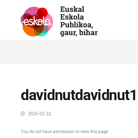
davidnutdavidnut1
2025-02-22
You do not have permission to view this page.