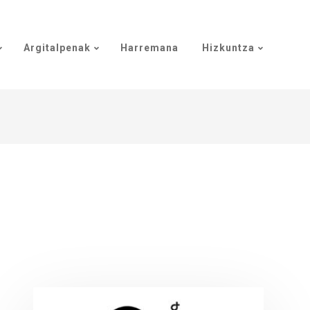
Argitalpenak
Harremana
Hizkuntza