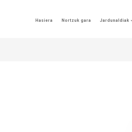
Hasiera
Nortzuk gara
Jardunaldiak