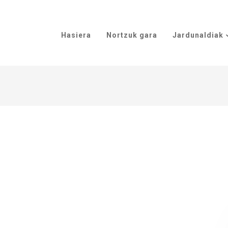
Hasiera
Nortzuk gara
Jardunaldiak