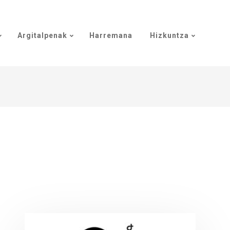
Argitalpenak
Harremana
Hizkuntza