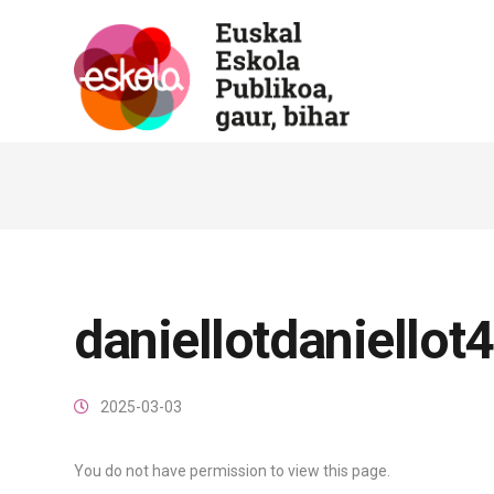
daniellotdaniellot4
2025-03-03
You do not have permission to view this page.