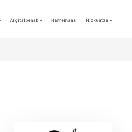
Argitalpenak
Harremana
Hizkuntza