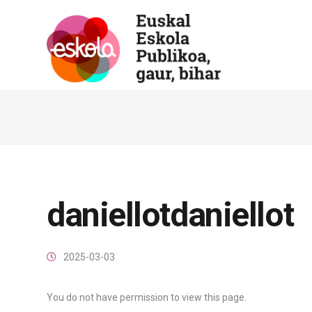
daniellotdaniellot
2025-03-03
You do not have permission to view this page.