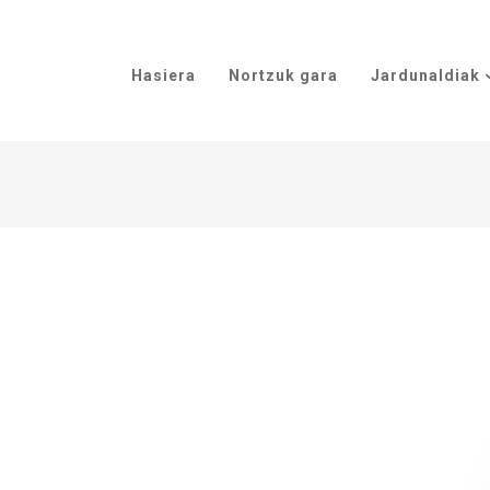
Hasiera
Nortzuk gara
Jardunaldiak