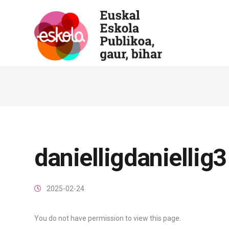
danielligdaniellig3
2025-02-24
You do not have permission to view this page.