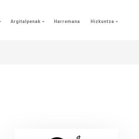
Argitalpenak
Harremana
Hizkuntza