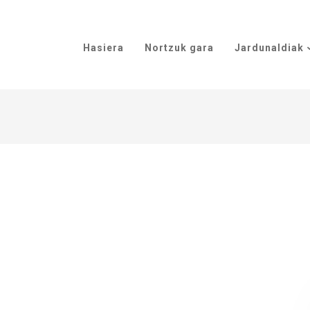
Hasiera
Nortzuk gara
Jardunaldiak