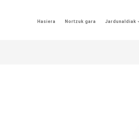
Hasiera
Nortzuk gara
Jardunaldiak