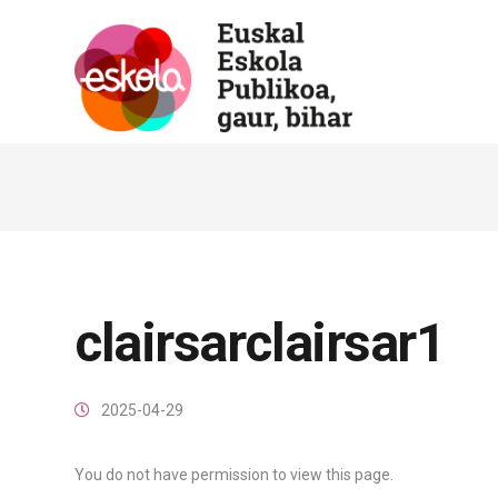
clairsarclairsar1
2025-04-29
You do not have permission to view this page.