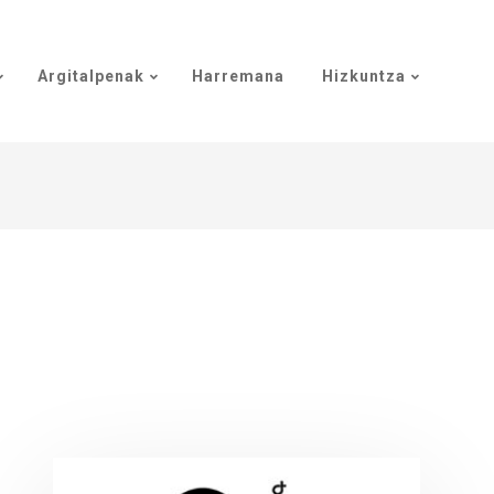
Argitalpenak
Harremana
Hizkuntza