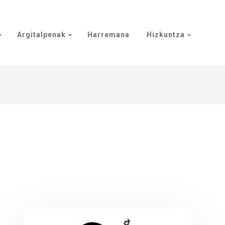
Argitalpenak
Harremana
Hizkuntza