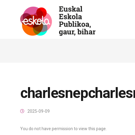
charlesnepcharle
2025-09-09
You do not have permission to view this page.