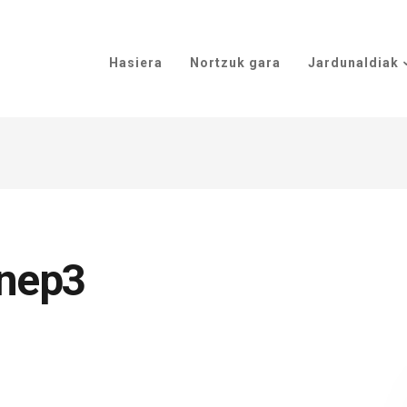
Hasiera
Nortzuk gara
Jardunaldiak
snep3