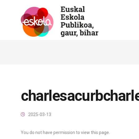
charlesacurbcharl
2025-03-13
You do not have permission to view this page.