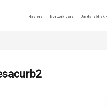
Hasiera
Nortzuk gara
Jardunaldiak
esacurb2