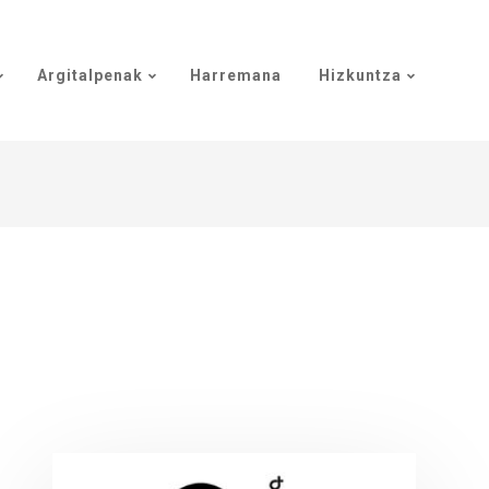
Argitalpenak
Harremana
Hizkuntza