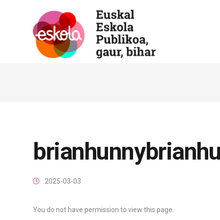
brianhunnybrianh
2025-03-03
You do not have permission to view this page.