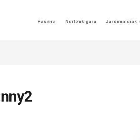
Hasiera
Nortzuk gara
Jardunaldiak
unny2