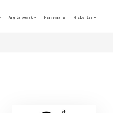
Argitalpenak
Harremana
Hizkuntza