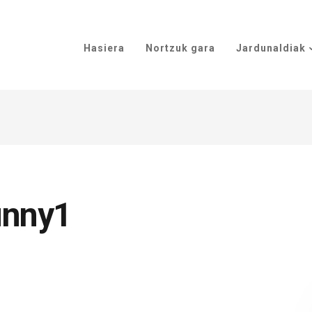
Hasiera
Nortzuk gara
Jardunaldiak
unny1