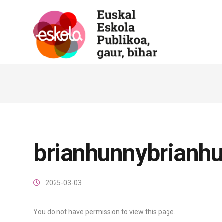
brianhunnybrianh
2025-03-03
You do not have permission to view this page.