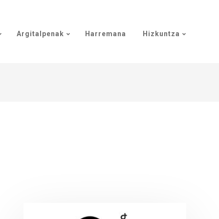
Argitalpenak
Harremana
Hizkuntza