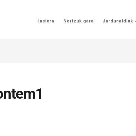
Hasiera
Nortzuk gara
Jardunaldiak
ontem1