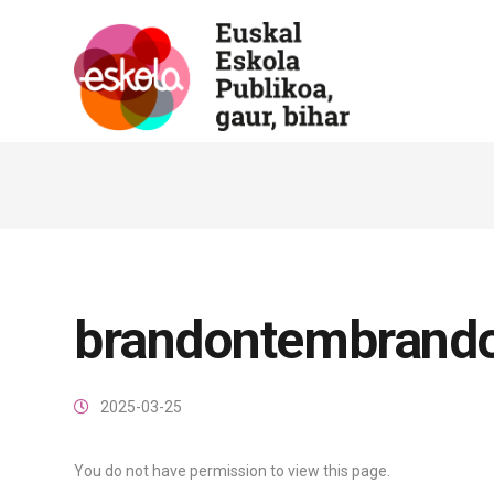
brandontembrand
2025-03-25
You do not have permission to view this page.