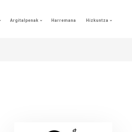
Argitalpenak
Harremana
Hizkuntza