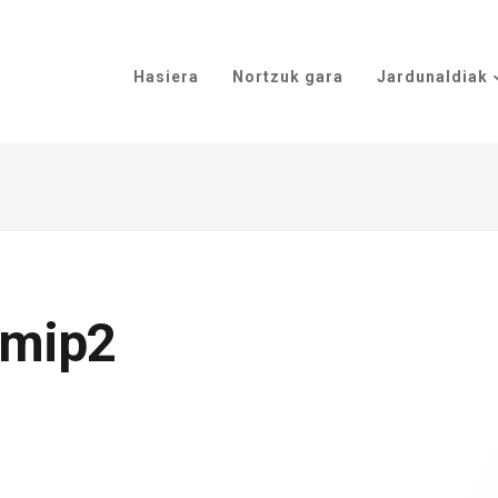
Hasiera
Nortzuk gara
Jardunaldiak
wmip2