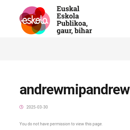
andrewmipandre
2025-03-30
You do not have permission to view this page.