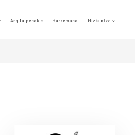
Argitalpenak
Harremana
Hizkuntza