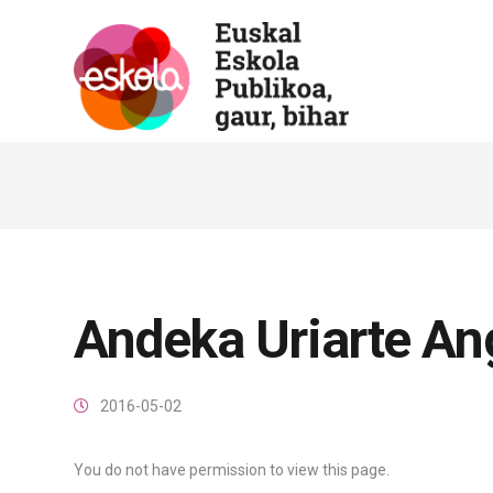
Andeka Uriarte An
2016-05-02
You do not have permission to view this page.