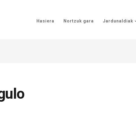
Hasiera
Nortzuk gara
Jardunaldiak
gulo