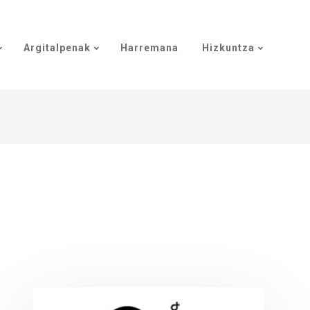
Argitalpenak
Harremana
Hizkuntza