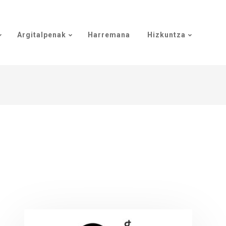
Argitalpenak
Harremana
Hizkuntza