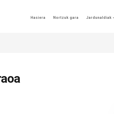
Hasiera
Nortzuk gara
Jardunaldiak
raoa