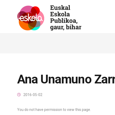
Ana Unamuno Zar
2016-05-02
You do not have permission to view this page.