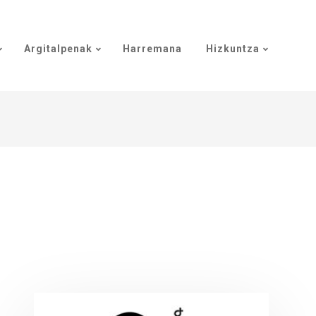
Argitalpenak
Harremana
Hizkuntza