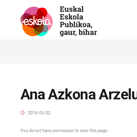
Ana Azkona Arzel
2016-05-02
You do not have permission to view this page.