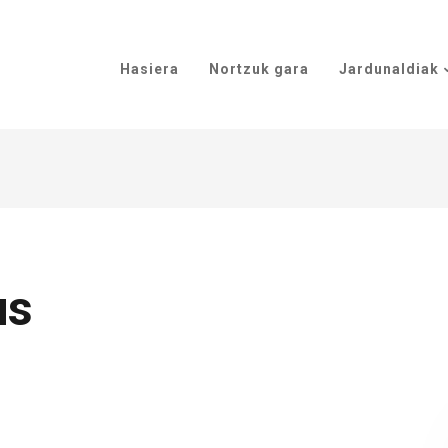
Hasiera
Nortzuk gara
Jardunaldiak
us